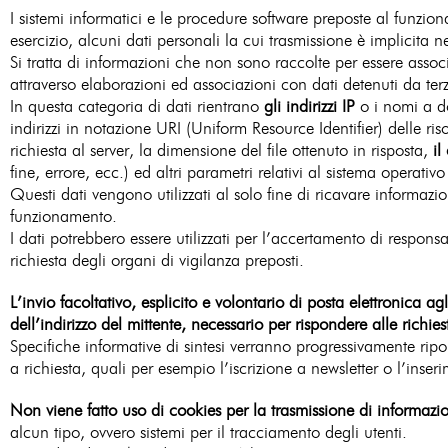
I sistemi informatici e le procedure software preposte al funzi
esercizio, alcuni dati personali la cui trasmissione è implicita n
Si tratta di informazioni che non sono raccolte per essere associ
attraverso elaborazioni ed associazioni con dati detenuti da terzi
In questa categoria di dati rientrano
gli indirizzi IP
o i nomi a do
indirizzi in notazione URI (Uniform Resource Identifier) delle risor
richiesta al server, la dimensione del file ottenuto in risposta,
il
fine, errore, ecc.) ed altri parametri relativi al sistema operativ
Questi dati vengono utilizzati al solo fine di ricavare informazio
funzionamento.
I dati potrebbero essere utilizzati per l’accertamento di responsab
richiesta degli organi di vigilanza preposti.
L’invio facoltativo, esplicito e volontario di posta elettronica ag
dell’indirizzo del mittente, necessario per rispondere alle richies
Specifiche informative di sintesi verranno progressivamente riport
a richiesta, quali per esempio l’iscrizione a newsletter o l’inseri
Non viene fatto uso di cookies per la trasmissione di informazio
alcun tipo, ovvero sistemi per il tracciamento degli utenti.