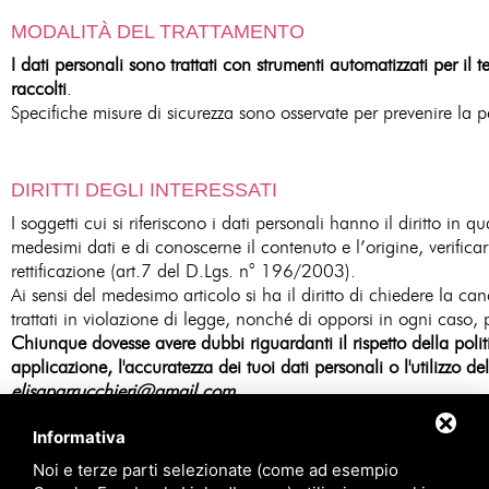
MODALITÀ DEL TRATTAMENTO
I dati personali sono trattati con strumenti automatizzati per il
raccolti
.
Specifiche misure di sicurezza sono osservate per prevenire la per
DIRITTI DEGLI INTERESSATI
I soggetti cui si riferiscono i dati personali hanno il diritto 
medesimi dati e di conoscerne il contenuto e l’origine, verific
rettificazione (art.7 del D.Lgs. n° 196/2003).
Ai sensi del medesimo articolo si ha il diritto di chiedere la c
trattati in violazione di legge, nonché di opporsi in ogni caso, p
Chiunque dovesse avere dubbi riguardanti il rispetto della politi
applicazione, l'accuratezza dei tuoi dati personali o l'utilizzo de
elisaparrucchieri@gmail.com
.
Informativa
Noi e terze parti selezionate (come ad esempio