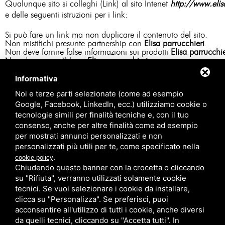
Qualunque sito si colleghi (Link) al sito Intenet
http://www.elisa
e delle seguenti istruzioni per i link:
Si può fare un link ma non duplicare il contenuto del sito.
Non mistifichi presunte partnership con
Elisa parrucchieri
.
Non deve fornire false informazioni sui prodotti
Elisa parrucchie
Non deve usare il logo
Elisa parrucchieri
senza permesso.
Non deve avere contenuti indecenti, offensivi ma adatti a person
Informativa
Noi e terze parti selezionate (come ad esempio
Google, Facebook, LinkedIn, ecc.) utilizziamo cookie o
tecnologie simili per finalità tecniche e, con il tuo
consenso, anche per altre finalità come ad esempio
per mostrati annunci personalizzati e non
personalizzati più utili per te, come specificato nella
.
cookie policy
Chiudendo questo banner con la crocetta o cliccando
su "Rifiuta", verranno utilizzati solamente cookie
tecnici. Se vuoi selezionare i cookie da installare,
clicca su "Personalizza". Se preferisci, puoi
acconsentire all'utilizzo di tutti i cookie, anche diversi
da quelli tecnici, cliccando su "Accetta tutti". In