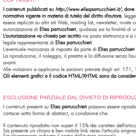
COPYRIGHT
I contenuti pubblicati su
http://www.elisaparrucchieri.it/
, dove 
normativa vigente in materia di tutela del diritto d'autore
, legg
essere replicati su altri siti Web, mailing list, newsletter, rivist
autorizzazione di
Elisa parrucchieri
, qualsiasi sia la finalità di ut
L'autorizzazione va chiesta per iscritto
via posta elettronica e si 
legale rappresentante di
Elisa parrucchieri
.
L'eventuale mancanza di risposta da parte di
Elisa parrucchieri
La riproduzione, il noleggio, il prestito e la diffusione senza l'a
avanti.
Alle violazioni si applicano le sanzioni previste dagli art. 17
Gli elementi grafici e il codice HTML/XHTML sono da considerars
ESCLUSIONE PARZIALE DAL DIVIETO DI RIPRODU
I contenuti presenti su
Elisa parrucchieri
possono essere riprodotti
cartacei sotto forma di abstract, a condizione che:
Il contenuto riprodotto non superi il 15% dei caratteri dell'artic
Sia presente un chiaro e ben visibile link verso l'articolo origi
Sia chiaramente indicato il nome dell'autore originale