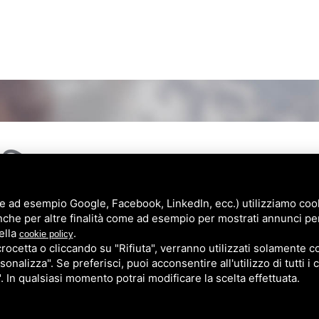
e ad esempio Google, Facebook, LinkedIn, ecc.) utilizziamo cooki
nche per altre finalità come ad esempio per mostrati annunci pe
ella
.
cookie policy
cetta o cliccando su "Rifiuta", verranno utilizzati solamente co
sonalizza". Se preferisci, puoi acconsentire all'utilizzo di tutti i
 | Tel./Fax
0532 760981
|
elisaparrucchieri@gmail.com
| P.IVA 01218030383
". In qualsiasi momento potrai modificare la scelta effettuata.