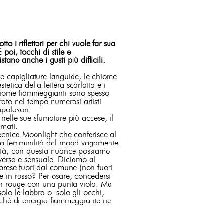
o i riflettori per chi vuole far sua
poi, tocchi di stile e
no anche i gusti più difficili.
e capigliature languide, le chiome
etica della lettera scarlatta e i
chiome fiammeggianti sono spesso
rato nel tempo numerosi artisti
apolavori.
to nelle sue sfumature più accese, il
amati.
 Tecnica Moonlight che conferisce al
e una femminilità dal mood vagamente
alità, con questa nuance possiamo
roversa e sensuale. Diciamo al
mprese fuori dal comune (non fuori
re in rosso? Per osare, concedersi
 un rouge con una punta viola. Ma
solo le labbra o solo gli occhi,
rché di energia fiammeggiante ne