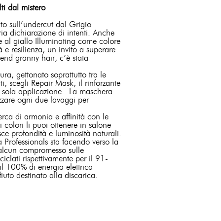
ti dal mistero
ato sull’undercut dal Grigio
ia dichiarazione di intenti. Anche
 al giallo Illuminating come colore
 e resilienza, un invito a superare
trend granny hair, c’è stata
ra, gettonato soprattutto tra le
i, scegli Repair Mask, il rinforzante
 una sola applicazione. La maschera
izzare ogni due lavaggi per
erca di armonia e affinità con le
i colori li puoi ottenere in salone
e profondità e luminosità naturali.
 Professionals sta facendo verso la
a alcun compromesso sulle
iciclati rispettivamente per il 91-
 il 100% di energia elettrica
uto destinato alla discarica.