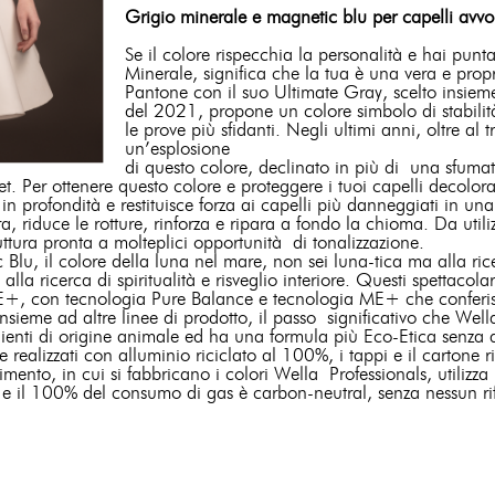
Grigio minerale e magnetic blu per capelli avvol
Se il colore rispecchia la personalità e hai punt
Minerale, significa che la tua è una vera e propr
Pantone con il suo Ultimate Gray, scelto insieme
del 2021, propone un colore simbolo di stabilità
le prove più sfidanti. Negli ultimi anni, oltre al 
un’esplosione
di questo colore, declinato in più di una sfumatu
et. Per ottenere questo colore e proteggere i tuoi capelli decolorat
ara in profondità e restituisce forza ai capelli più danneggiati in
a, riduce le rotture, rinforza e ripara a fondo la chioma. Da util
uttura pronta a molteplici opportunità di tonalizzazione.
c Blu, il colore della luna nel mare, non sei luna-tica ma alla ric
lla ricerca di spiritualità e risveglio interiore. Questi spettacolar
E+, con tecnologia Pure Balance e tecnologia ME+ che conferisc
sieme ad altre linee di prodotto, il passo significativo che Wella
ngredienti di origine animale ed ha una formula più Eco-Etica senz
i e realizzati con alluminio riciclato al 100%, i tappi e il cartone r
imento, in cui si fabbricano i colori Wella Professionals, utilizza
) e il 100% del consumo di gas è carbon-neutral, senza nessun rifi