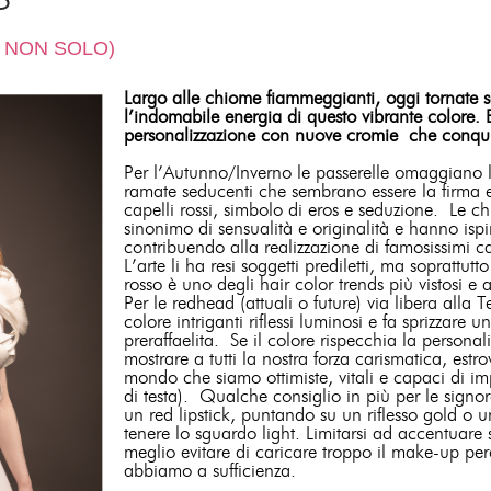
E NON SOLO)
Largo alle chiome fiammeggianti, oggi tornate sott
l’indomabile energia di questo vibrante colore. E 
personalizzazione con nuove cromie che conquista
Per l’Autunno/Inverno le passerelle omaggiano l
ramate seducenti che sembrano essere la firma est
capelli rossi, simbolo di eros e seduzione. Le 
sinonimo di sensualità e originalità e hanno ispi
contribuendo alla realizzazione di famosissimi c
L’arte li ha resi soggetti prediletti, ma soprattut
rosso è uno degli hair color trends più vistosi e 
Per le redhead (attuali o future) via libera alla
colore intriganti riflessi luminosi e fa sprizzar
preraffaelita. Se il colore rispecchia la person
mostrare a tutti la nostra forza carismatica, est
mondo che siamo ottimiste, vitali e capaci di i
di testa). Qualche consiglio in più per le signo
un red lipstick, puntando su un riflesso gold o
tenere lo sguardo light. Limitarsi ad accentuare 
meglio evitare di caricare troppo il make-up pe
abbiamo a sufficienza.