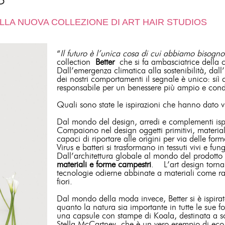
ELLA NUOVA COLLEZIONE DI ART HAIR STUDIOS
“
Il futuro è l’unica cosa di cui abbiamo bisogno
collection
Better
che si fa ambasciatrice della 
Dall’emergenza climatica alla sostenibilità, dall
dei nostri comportamenti il segnale è unico: siì
responsabile per un benessere più ampio e con
Quali sono state le ispirazioni che hanno dato v
Dal mondo del design, arredi e complementi ispir
Compaiono nel design oggetti primitivi, materiali 
capaci di riportare alle origini per via delle form
Virus e batteri si trasformano in tessuti vivi e f
Dall’architettura globale al mondo del prodotto
materiali e forme campestri
. L’art design torna 
tecnologie odierne abbinate a materiali come rafi
fiori.
Dal mondo della moda invece, Better si è ispirat
quanto la natura sia importante in tutte le sue
una capsule con stampe di Koala, destinata a so
Stella McCartney
che è u
n vero esempio di eco 