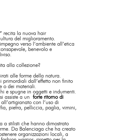
” recita la nuova hair
cultura del miglioramento.
’impegno verso l’ambiente all’etica
 consapevole, benevolo e
diviso.
ita alla collezione?
ati alle forme della natura.
primordiali dall’effetto non finito
e o dei materiali.
unghi e spugne in oggetti e indumenti.
 si assiste a un
forte ritorno di
all’artigianato con l’uso di
a, pietra, pelliccia, paglia, vimini,
a a stilisti che hanno dimostrato
 forme. Da Balenciaga che ha creato
stenere organizzazioni locali, a
fashion warrior: rispetto per la