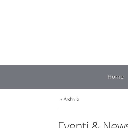
Home
« Archivio
Eventi & New