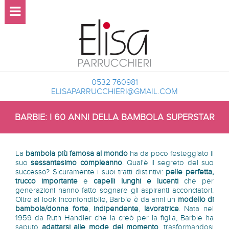
0532 760981
ELISAPARRUCCHIERI@GMAIL.COM
BARBIE: I 60 ANNI DELLA BAMBOLA SUPERSTAR
La
bambola più famosa al mondo
ha da poco festeggiato il
suo
sessantesimo compleanno
. Qual'è il segreto del suo
successo? Sicuramente i suoi tratti distintivi:
pelle perfetta,
trucco importante
e
capelli lunghi e lucenti
che per
generazioni hanno fatto sognare gli aspiranti acconciatori.
Oltre al look inconfondibile, Barbie è da anni un
modello di
bambola/donna forte
,
indipendente
,
lavoratrice
. Nata nel
1959 da Ruth Handler che la creò per la figlia, Barbie ha
saputo
adattarsi alle mode del momento
, trasformandosi