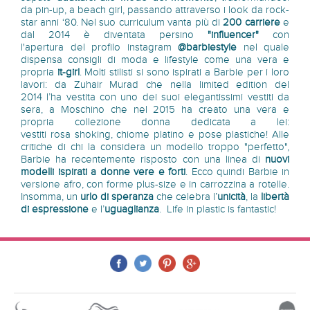
da pin-up, a beach girl, passando attraverso i look da rock-
star anni ‘80. Nel suo curriculum vanta più di
200 carriere
e
dal 2014 è diventata persino
"influencer"
con
l'apertura del profilo instagram
@barbiestyle
nel quale
dispensa consigli di moda e lifestyle come una vera e
propria
it-girl
. Molti stilisti si sono ispirati a Barbie per i loro
lavori: da Zuhair Murad che nella limited edition del
2014 l’ha vestita con uno dei suoi elegantissimi vestiti da
sera, a Moschino che nel 2015 ha creato una vera e
propria collezione donna dedicata a lei:
vestiti rosa shoking, chiome platino e pose plastiche! Alle
critiche di chi la considera un modello troppo "perfetto",
Barbie ha recentemente risposto con una linea di
nuovi
modelli
ispirati a donne vere e forti
. Ecco quindi Barbie in
versione afro, con forme plus-size e in carrozzina a rotelle.
Insomma, un
urlo di speranza
che celebra l’
unicità
, la
libertà
di espressione
e l’
uguaglianza
. Life in plastic is fantastic!