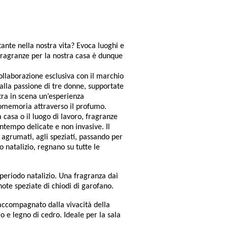
ante nella nostra vita? Evoca luoghi e
e fragranze per la nostra casa è dunque
llaborazione esclusiva con il marchio
dalla passione di tre donne, supportate
ntra in scena un’esperienza
 omemoria attraverso il profumo.
casa o il luogo di lavoro,
fragranze
 contempo delicate e non invasive.
Il
 agrumati, agli speziati, passando per
o natalizio, regnano su tutte le
periodo natalizio. Una fragranza dai
 note speziate di chiodi di garofano.
 accompagnato dalla vivacità della
 e legno di cedro. Ideale per la sala