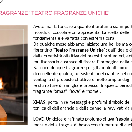
RAGRANZE "TEATRO FRAGRANZE UNICHE"
Avete mai fatto caso a quanto il profumo sia import
ricordi, ci coccola e ci rappresenta. La scelta dell
fondamentale e va fatta con estrema cura.
Da qualche mese abbiamo iniziato una bellissima co
fiorentino “
Teatro Fragranze Uniche
”: dall’idea e 
dalla creatività olfattiva dei maestri profumieri, e
multisensoriale capace di fissare l’immagine nella
Nascono dunque fragranze per gli ambienti come la 
di eccellente qualità, persistenti, inebrianti e nel
ventaglio di proposte olfattive è molto ampio: dagli
le sfumature di vaniglia e tabacco. In questo period
fragranze “xmas”, “love” e "home".
XMAS
: porta in sé messaggi e profumi simbolo del 
toni caldi dell’arancia e della cannella ravvivati da
LOVE
: Un dolce e raffinato profumo di uva fragola
mora e della fragola di bosco con sfumature di cuoio
l.